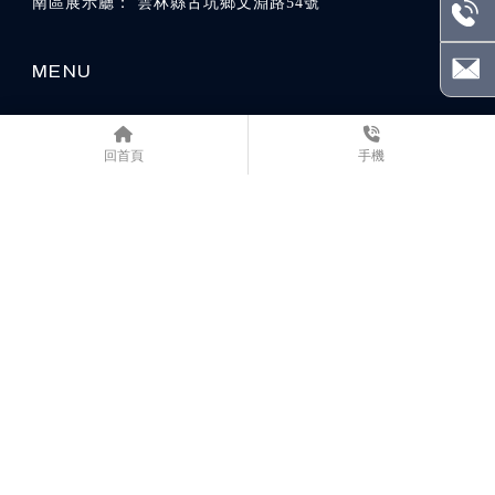
雲林縣古坑鄉文淵路54號
關於我們
品牌故事
產品優勢
回首頁
手機
電梯總覽
實際案例
最新消息
聯繫我們
電梯公司
台中電梯公司
潭子電梯公司
苗栗電梯公司
雲林電梯公司