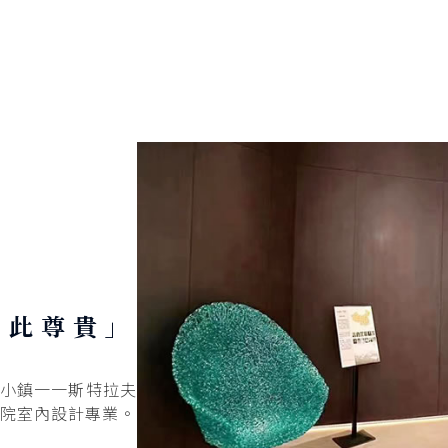
如此尊貴」
一個小鎮一一斯特拉夫
學院室內設計專業。