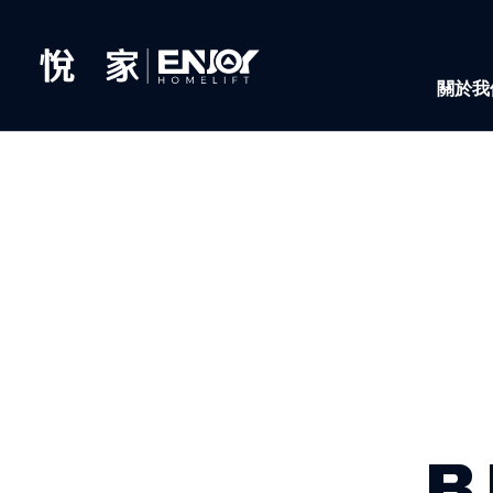
關於我
ABOU