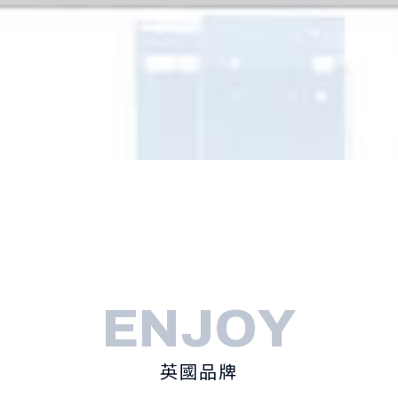
ENJOY
英國品牌