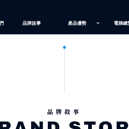
們
品牌故事
產品優勢
電梯總
T
BRAND STORY
ADVANTAGES
ELEVA
品牌故事