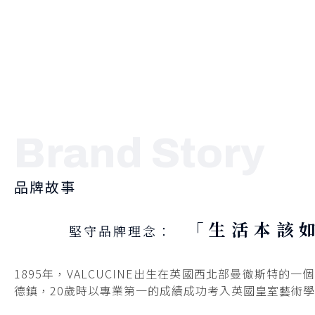
Brand Story
品牌故事
「生活本該
堅守品牌理念：
1895年，VALCUCINE出生在英國西北部曼徹斯特的
德鎮，20歲時以專業第一的成績成功考入英國皇室藝術