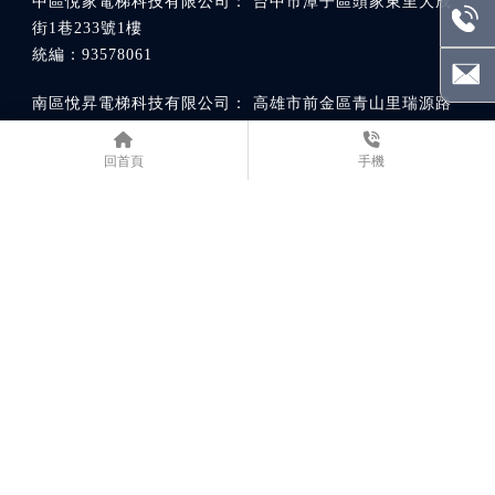
台中市潭子區頭家東里大成
街1巷233號1樓
高雄市前金區青山里瑞源路
47巷24之1號
回首頁
手機
雲林縣古坑鄉文淵路54號
關於我們
品牌故事
產品優勢
電梯總覽
實際案例
最新消息
聯繫我們