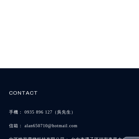
0935 896 127
alan650710@hotmail.com