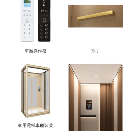
車廂操作盤
扶手
家用電梯車廂裝潢