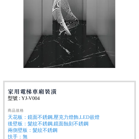
家用電梯車廂裝潢
型號 : YJ-V004
商品規格
天花板：鏡面不銹鋼,壓克力燈飾,LED嵌燈
後壁板：髮紋不銹鋼,鏡面蝕刻不銹鋼
兩側壁板：髮紋不銹鋼
扶手：無